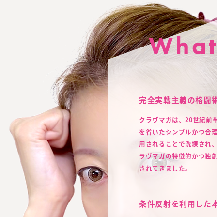
What
完全実戦主義の格闘
クラヴマガは、20世紀前
を省いたシンプルかつ合
用されることで洗練され、
ラヴマガの特徴的かつ独
されてきました。
条件反射を利用した