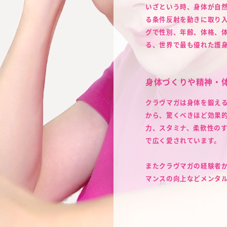
いざという時、身体が自
る条件反射を動きに取り
グで性別、年齢、体格、
る、世界で最も優れた護
身体づくりや精神・
クラヴマガは身体を鍛え
から、驚くベきほど効果
力、スタミナ、柔軟性の
で広く愛されています。
またクラヴマガの経験者
マンスの向上などメンタ