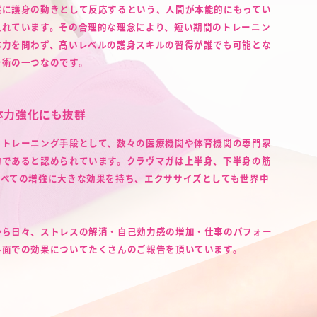
然に護身の動きとして反応するという、人間が本能的にもってい
入れています。その合理的な理念により、短い期間のトレーニン
体力を問わず、高いレベルの護身スキルの習得が誰でも可能とな
身術の一つなのです。
体力強化にも抜群
るトレーニング手段として、数々の医療機関や体育機関の専門家
的であると認められています。クラヴマガは上半身、下半身の筋
すべての増強に大きな効果を持ち、エクササイズとしても世界中
から日々、ストレスの解消・自己効力感の増加・仕事のパフォー
ル面での効果についてたくさんのご報告を頂いています。