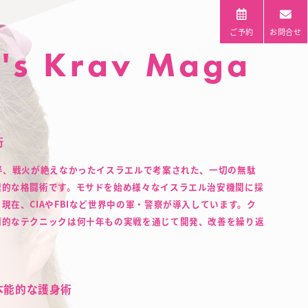
ご予約
お問合せ
's Krav Maga
術
半、戦火が絶えなかったイスラエルで考案された、一切の無駄
理的な格闘術です。モサドを始め様々なイスラエル治安機関に採
現在、CIAやFBIなど世界中の軍・警察が導入しています。ク
創的なテクニックは何十年もの実戦を通じて開発、改善を繰り返
本能的な護身術